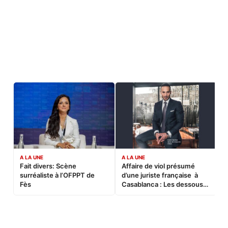
A LA UNE
A LA UNE
C
Fait divers: Scène
Affaire de viol présumé
L
surréaliste à l’OFPPT de
d’une juriste française à
B
Fès
Casablanca : Les dessous
d’une soirée partie en
sucette…