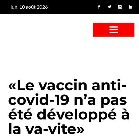
lun, 10 août 2026
CONFUS DE CANARD
CÔTÉ BASSE-COUR
CANETON FOUINEUR
L’ENTRETIEN À PEINE FICTIF
CAN’ART & CULTURE
«Le vaccin anti-
covid-19 n’a pas
été développé à
la va-vite»