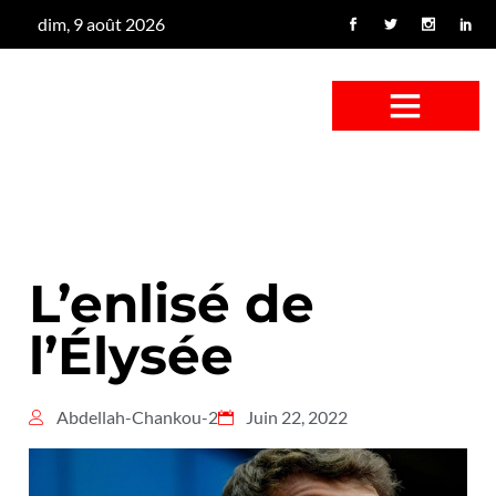
dim, 9 août 2026
CONFUS DE CANARD
CÔTÉ BASSE-COUR
CANETON FOUINEUR
L’ENTRETIEN À PEINE FICTIF
CAN’ART & CULTURE
L’enlisé de
l’Élysée
Abdellah-Chankou-2
Juin 22, 2022