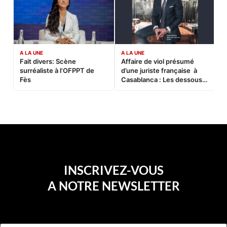
A LA UNE
A LA UNE
C
Fait divers: Scène
Affaire de viol présumé
L
surréaliste à l’OFPPT de
d’une juriste française à
B
Fès
Casablanca : Les dessous
d’une soirée partie en
sucette…
INSCRIVEZ-VOUS
A NOTRE NEWSLETTER