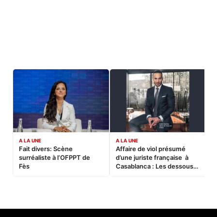
A LA UNE
A LA UNE
C
Fait divers: Scène
Affaire de viol présumé
L
surréaliste à l’OFPPT de
d’une juriste française à
B
Fès
Casablanca : Les dessous
d’une soirée partie en
sucette…