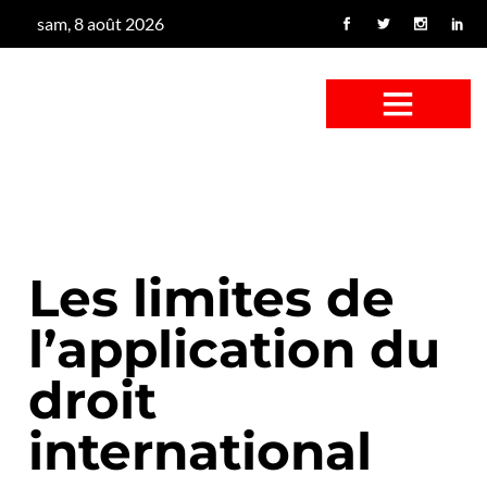
sam, 8 août 2026
CONFUS DE CANARD
CÔTÉ BASSE-COUR
CANETON FOUINEUR
L’ENTRETIEN À PEINE FICTIF
CAN’ART & CULTURE
Les limites de
l’application du
droit
international