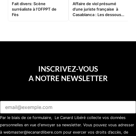
Fait divers: Scène
Affaire de viol présumé
L
surréaliste à l’OFPPT de
d’une juriste française à
B
Fès
Casablanca : Les dessous
d’une soirée partie en
sucette…
INSCRIVEZ-VOUS
A NOTRE NEWSLETTER
Par le biais de ce formulaire, Le Canard Libéré collecte vos données
personnelles en vue d'envoyer sa newsletter. Vous pouvez vous adresser
à webmaster@lecanardlibere.com pour exercer vos droits d’accès, de