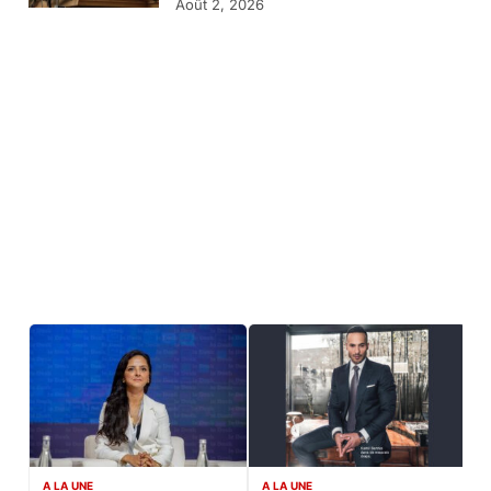
Août 2, 2026
A LA UNE
A LA UNE
C