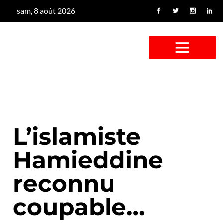
sam, 8 août 2026
CONFUS DE CANARD
CÔTÉ BASSE-COUR
CANETON FOUINEUR
L’ENTRETIEN À PEINE FICTIF
CAN’ART & CULTURE
L’islamiste
Hamieddine
reconnu
coupable…