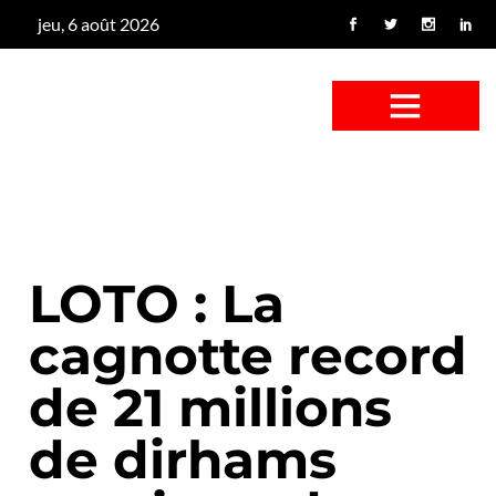
jeu, 6 août 2026
CONFUS DE CANARD
CÔTÉ BASSE-COUR
CANETON FOUINEUR
L’ENTRETIEN À PEINE FICTIF
CAN’ART & CULTURE
LOTO : La
cagnotte record
de 21 millions
de dirhams