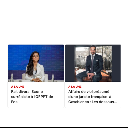
A LA UNE
A LA UNE
C
Fait divers: Scène
Affaire de viol présumé
L
surréaliste à l’OFPPT de
d’une juriste française à
B
Fès
Casablanca : Les dessous
d’une soirée partie en
sucette…