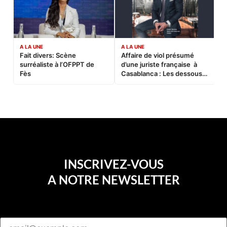
A LA UNE
A LA UNE
C
Fait divers: Scène
Affaire de viol présumé
L
surréaliste à l’OFPPT de
d’une juriste française à
B
Fès
Casablanca : Les dessous
d’une soirée partie en
sucette…
INSCRIVEZ-VOUS
A NOTRE NEWSLETTER