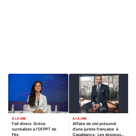
A LA UNE
A LA UNE
C
Fait divers: Scène
Affaire de viol présumé
L
surréaliste à l’OFPPT de
d’une juriste française à
B
Fès
Casablanca : Les dessous