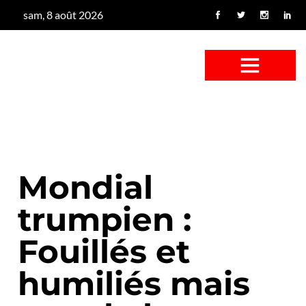
sam, 8 août 2026
CONFUS DE CANARD
CÔTÉ BASSE-COUR
CANETON FOUINEUR
L’ENTRETIEN À PEINE FICTIF
CAN’ART & CULTURE
Mondial
trumpien :
Fouillés et
humiliés mais