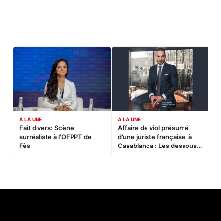
A LA UNE
A LA UNE
C
Fait divers: Scène
Affaire de viol présumé
L
surréaliste à l’OFPPT de
d’une juriste française à
B
Fès
Casablanca : Les dessous
d’une soirée partie en
sucette…