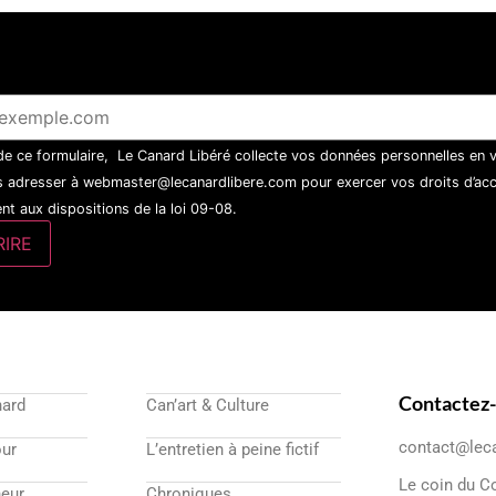
 de ce formulaire, Le Canard Libéré collecte vos données personnelles en 
 adresser à webmaster@lecanardlibere.com pour exercer vos droits d’accès
t aux dispositions de la loi 09-08.
Contactez
nard
Can’art & Culture
contact@lec
our
L’entretien à peine fictif
Le coin du C
eur
Chroniques