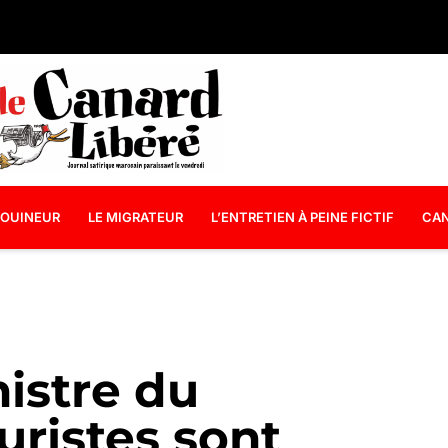
OUINEUR
LE MIGRATEUR
L’ENTRETIEN À PEINE FICTIF
CAN
nistre du
uristes sont