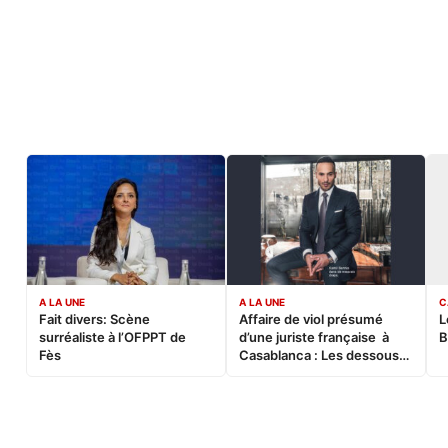
A LA UNE
A LA UNE
C
Fait divers: Scène
Affaire de viol présumé
L
surréaliste à l’OFPPT de
d’une juriste française à
B
Fès
Casablanca : Les dessous
d’une soirée partie en
sucette…