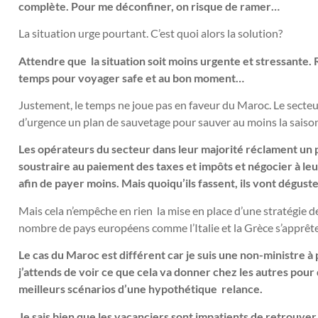
complète. Pour me déconfiner, on risque de ramer…
La situation urge pourtant. C’est quoi alors la solution?
Attendre que la situation soit moins urgente et stressante. Ri
temps pour voyager safe et au bon moment…
Justement, le temps ne joue pas en faveur du Maroc. Le secteur 
d’urgence un plan de sauvetage pour sauver au moins la saiso
Les opérateurs du secteur dans leur majorité réclament un 
soustraire au paiement des taxes et impôts et négocier à le
afin de payer moins. Mais quoiqu’ils fassent, ils vont dégust
Mais cela n’empêche en rien la mise en place d’une stratégie de
nombre de pays européens comme l’Italie et la Grèce s’apprête
Le cas du Maroc est différent car je suis une non-ministre à 
j’attends de voir ce que cela va donner chez les autres pou
meilleurs scénarios d’une hypothétique relance.
Je sais bien que les vacanciers sont impatients de retrouver 