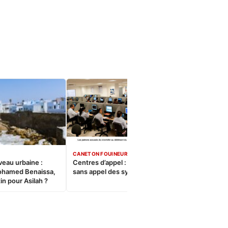
CANETON FOUINEUR
veau urbaine :
Centres d’appel : Le constat
ohamed Benaissa,
sans appel des syndicats
in pour Asilah ?