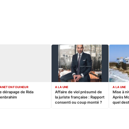
ANETON FOUINEUR
A LA UNE
A LA UNE
e dérapage de Rida
Affaire de viol présumé de
Mise à ni
enbrahim
la juriste française : Rapport
Après M
consenti ou coup monté ?
quel dest