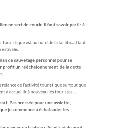
en ne sert de courir. Il faut savoir partir à
touristique est au bord de la faillite…Il faut
n estivale…
plan de sauvetage personnel pour se
ur profit un rééchelonnement de la dette
er.
 relance de l’activité touristique surtout que
nt à accueillir à nouveau les touristes…
part. Pas pressée pour une assiette,
r que je commence à échafauder les
les vagues de la plage d’Agadir et du nord