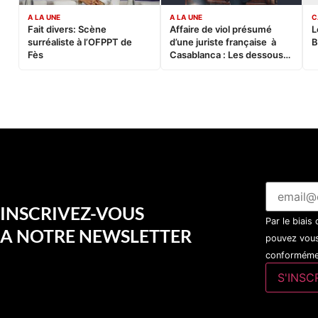
A LA UNE
A LA UNE
C
Fait divers: Scène
Affaire de viol présumé
L
surréaliste à l’OFPPT de
d’une juriste française à
B
Fès
Casablanca : Les dessous
d’une soirée partie en
sucette…
INSCRIVEZ-VOUS
Par le biais
A NOTRE NEWSLETTER
pouvez vous
conformémen