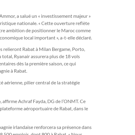
 Ammor, a salué un « investissement majeur »
uristique nationale. « Cette ouverture reflète
otre ambition de positionner le Maroc comme
onomique local important », a-t-elle déclaré.
es relieront Rabat à Milan Bergame, Porto,
total, Ryanair assurera plus de 18 vols
ntaires dès la première saison, ce qui
gnie à Rabat.
 aérienne, pilier central de la stratégie
 », affirme Achraf Fayda, DG de l’ONMT. Ce
 plateforme aéroportuaire de Rabat, dans le
mpagnie irlandaise renforcera sa présence dans
 8 500 emplois, dont 800 à Rabat. « Nous