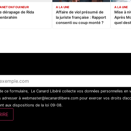
ANETON FOUINEUR
A LA UNE
A LA UNE
e dérapage de Rida
Affaire de viol présumé de
Mise à ni
enbrahim
la juriste française : Rapport
Après M
consenti ou coup monté ?
quel dest
 de ce formulaire, Le Canard Libéré collecte vos données personnelles en 
 adresser à webmaster@lecanardlibere.com pour exercer vos droits d’accès
t aux dispositions de la loi 09-08.