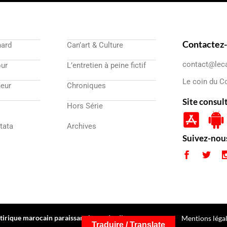
Contactez
nard
Can’art & Culture
contact@lec
our
L’entretien à peine fictif
Le coin du C
eur
Chroniques
Site consul
Hors Série
atata
Archives
Suivez-nou
irique marocain paraissant le vendredi
Mentions léga
Traduire / Translate