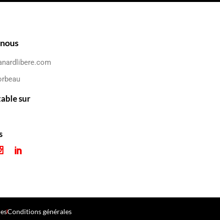
-nous
anardlibere.com
orbeau
table sur
s
les
Conditions générales