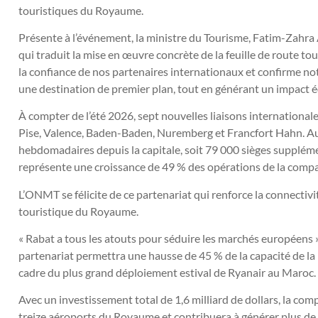
touristiques du Royaume.
Présente à l’événement, la ministre du Tourisme, Fatim-Zahra
qui traduit la mise en œuvre concrète de la feuille de route to
la confiance de nos partenaires internationaux et confirme n
une destination de premier plan, tout en générant un impact éc
À compter de l’été 2026, sept nouvelles liaisons international
Pise, Valence, Baden-Baden, Nuremberg et Francfort Hahn. Au 
hebdomadaires depuis la capitale, soit 79 000 sièges suppléme
représente une croissance de 49 % des opérations de la compa
L’ONMT se félicite de ce partenariat qui renforce la connectivité
touristique du Royaume.
« Rabat a tous les atouts pour séduire les marchés européens
partenariat permettra une hausse de 45 % de la capacité de la
cadre du plus grand déploiement estival de Ryanair au Maroc.
Avec un investissement total de 1,6 milliard de dollars, la co
treize aéroports du Royaume et contribuera à générer plus de