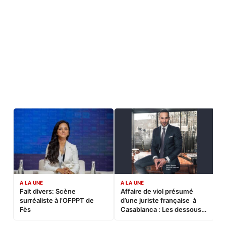
A LA UNE
A LA UNE
C
Fait divers: Scène
Affaire de viol présumé
L
surréaliste à l’OFPPT de
d’une juriste française à
B
Fès
Casablanca : Les dessous
d’une soirée partie en