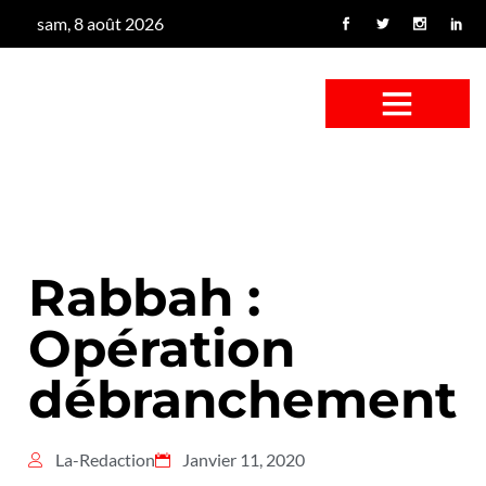
sam, 8 août 2026
CONFUS DE CANARD
CÔTÉ BASSE-COUR
CANETON FOUINEUR
L’ENTRETIEN À PEINE FICTIF
CAN’ART & CULTURE
Rabbah :
Opération
débranchement
La-Redaction
Janvier 11, 2020