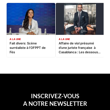
A LA UNE
A LA UNE
C
Fait divers: Scène
Affaire de viol présumé
L
surréaliste à l’OFPPT de
d’une juriste française à
B
Fès
Casablanca : Les dessous
d’une soirée partie en
sucette…
INSCRIVEZ-VOUS
A NOTRE NEWSLETTER