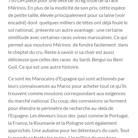
750 DH pièce pour une bête de 50 kg issue de la race
Mérinos. En plus de la modicité de son prix, cette espèce
de petite taille, élevée principalement pour sa laine (voir
encadré) dont quelques milliers de têtes ont déjà foulé le
sol national, présente un autre avantage : une certaine
similitude avec certaines races ovines marocaines. Ce qui
permet aux moutons Mérinos de fondre facilement dans
le cheptel du cru. Reste à savoir si sa chair est aussi
délicieuse que celles des races du Sardi, Bergui ou Beni
Guil. Ce qui est une autre histoire.
Ce sont les Marocains d’Espagne qui sont actionnés par
leurs connaissances au Maroc pour acheter tout ce qu’ils
trouvent comme moutons correspondant aux exigences
du marché national. Du coup, des connexions se forment
pour étendre le périmètre de recherche au-delà de
l’Espagne. Les éleveurs issus des pays comme le Portugal,
la France, la Roumanie et la Pologne sont également
approchés. Une aubaine pour les détenteurs du cash. Tout
le monde se frotte les mains. Un million de moutons