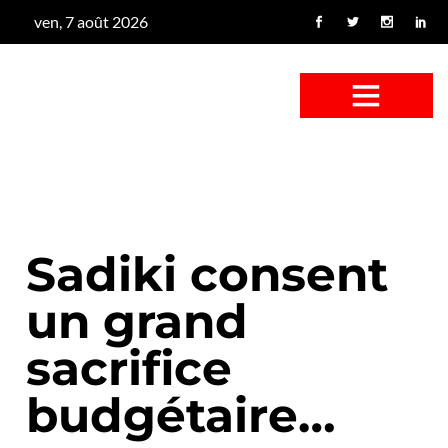
ven, 7 août 2026
CONFUS DE CANARD
CÔTÉ BASSE-COUR
CANETON FOUINEUR
L’ENTRETIEN À PEINE FICTIF
CAN’ART & CULTURE
Sadiki consent
un grand
sacrifice
budgétaire…