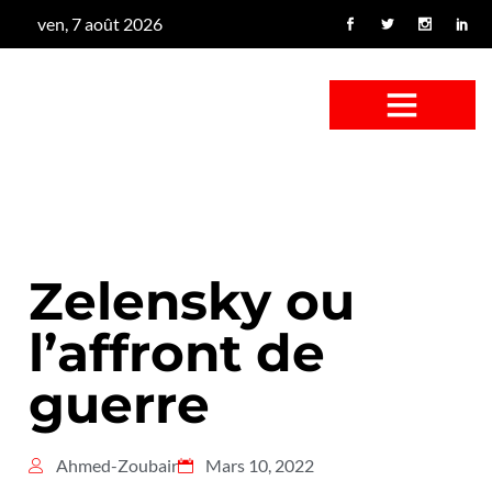
ven, 7 août 2026
CONFUS DE CANARD
CÔTÉ BASSE-COUR
CANETON FOUINEUR
L’ENTRETIEN À PEINE FICTIF
CAN’ART & CULTURE
Zelensky ou
l’affront de
guerre
Ahmed-Zoubair
Mars 10, 2022