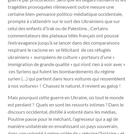
tragédies provoquées n’émeuvent outre mesure une
certaine bien-pensance politico-médiatique occidentale,
prompte à s’attendrir sur le sort des Ukrainiens que sur
celui des enfants d’Irak ou de Palestine…Certains
commentateurs des plateaux télés français ont poussé
l’extravagance jusqu’à se lancer dans des comparaisons
respirant le racisme en se félicitant de ces réfugiés
ukrainiens « européens de culture » porteurs d’une «
immigration de grande qualité » qui n’ont rien à voir avec «
ces Syriens qui fuient les bombardements du régime
syrien (…) qui partent dans leurs voitures qui ressemblent
à nos voitures» ! Chassez le naturel, il revient au galop !
Mais pourquoi cette guerre en Ukraine, où tout le monde
est perdant ? Quels en sont les ressorts intimes ? Dans le
discours occidental, distillé à volonté dans les médias,
Poutine passe pour le méchant, l’agresseur qui a agi de
manière unilatérale en envahissant un pays souverain,
dans une volonté à peine voilée de « réécrire l’histoire » et