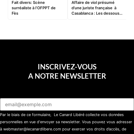
Fait divers: Scène
Affaire de viol présumé
L
surréaliste à l’OFPPT de
d’une juriste française à
B
Fès
Casablanca : Les dessous
d’une soirée partie en
sucette…
INSCRIVEZ-VOUS
A NOTRE NEWSLETTER
Par le biais de ce formulaire, Le Canard Libéré collecte vos données
personnelles en vue d'envoyer sa newsletter. Vous pouvez vous adresser
à webmaster@lecanardlibere.com pour exercer vos droits d’accès, de