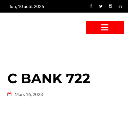
lun, 10 août 2026
CONFUS DE CANARD
CÔTÉ BASSE-COUR
CANETON FOUINEUR
L’ENTRETIEN À PEINE FICTIF
CAN’ART & CULTURE
C BANK 722
Mars 16, 2023