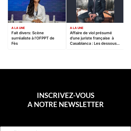
A LA UNE
A LA UNE
C
Fait divers: Scène
Affaire de viol présumé
L
surréaliste à l’OFPPT de
d’une juriste française à
B
Fès
Casablanca : Les dessous
d’une soirée partie en
sucette…
INSCRIVEZ-VOUS
A NOTRE NEWSLETTER