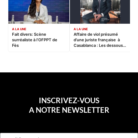
A LA UNE
A LA UNE
C
Fait divers: Scène
Affaire de viol présumé
L
surréaliste à l’OFPPT de
d’une juriste française à
B
Fès
Casablanca : Les dessous
d’une soirée partie en
sucette…
INSCRIVEZ-VOUS
A NOTRE NEWSLETTER