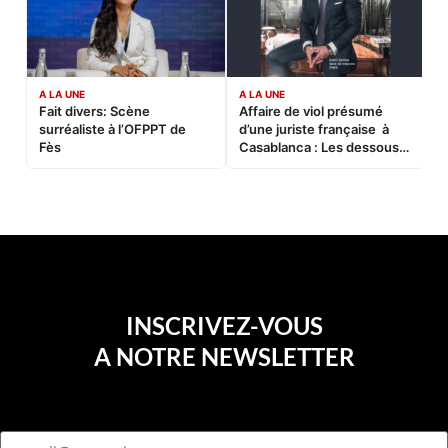
A LA UNE
A LA UNE
C
Fait divers: Scène
Affaire de viol présumé
L
surréaliste à l’OFPPT de
d’une juriste française à
B
Fès
Casablanca : Les dessous
d’une soirée partie en
sucette…
INSCRIVEZ-VOUS
A NOTRE NEWSLETTER