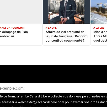
ANETON FOUINEUR
A LA UNE
A LA UNE
e dérapage de Rida
Affaire de viol présumé de
Mise à ni
enbrahim
la juriste française : Rapport
Après M
consenti ou coup monté ?
quel dest
 de ce formulaire, Le Canard Libéré collecte vos données personnelles en 
 adresser à webmaster@lecanardlibere.com pour exercer vos droits d’accès