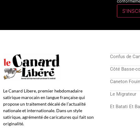
conformémen
Confus de Ca
Côté Basse-c
Caneton Fouin
Le Canard Libere, premier hebdomadaire
Le Migrateur
satirique marocain en langue française qui
propose un traitement décalé de l’actualité
Et Batati Et B
nationale et internationale. Dans un style
satirique, agrémenté de caricatures qui fait son
originalité.