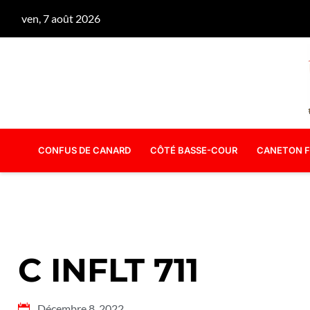
ven, 7 août 2026
CONFUS DE CANARD
CÔTÉ BASSE-COUR
CANETON F
C INFLT 711
Décembre 8, 2022