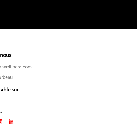
-nous
anardlibere.com
orbeau
table sur
s