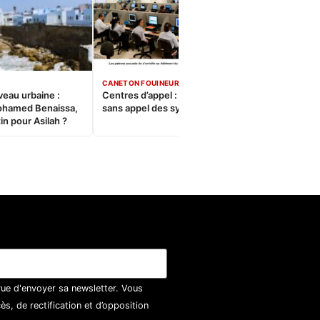
CANETON FOUINEUR
veau urbaine :
Centres d’appel : Le constat
ohamed Benaissa,
sans appel des syndicats
in pour Asilah ?
vue d'envoyer sa newsletter. Vous
, de rectification et d’opposition