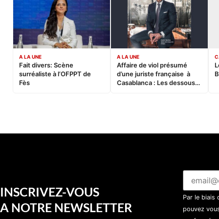
A LA UNE
A LA UNE
C
Fait divers: Scène
Affaire de viol présumé
L
surréaliste à l’OFPPT de
d’une juriste française à
B
Fès
Casablanca : Les dessous
d’une soirée partie en
sucette…
INSCRIVEZ-VOUS
Par le biais
A NOTRE NEWSLETTER
pouvez vous