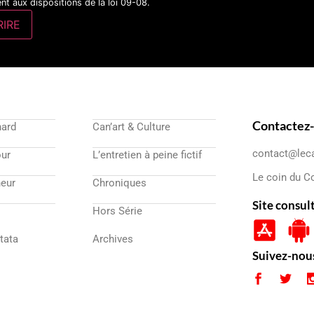
t aux dispositions de la loi 09-08.
Contactez
nard
Can’art & Culture
contact@lec
our
L’entretien à peine fictif
Le coin du C
eur
Chroniques
Site consul
Hors Série
atata
Archives
Suivez-nou