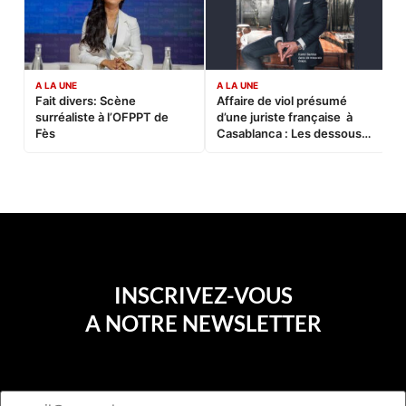
A LA UNE
A LA UNE
C
Fait divers: Scène
Affaire de viol présumé
L
surréaliste à l’OFPPT de
d’une juriste française à
B
Fès
Casablanca : Les dessous
d’une soirée partie en
sucette…
INSCRIVEZ-VOUS
A NOTRE NEWSLETTER