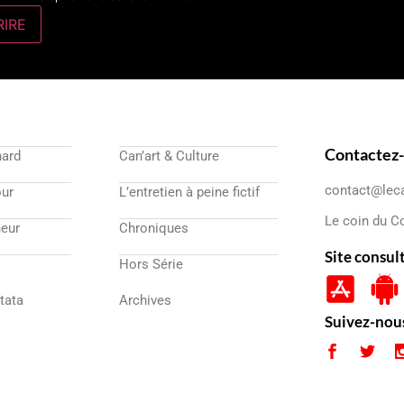
Contactez
nard
Can’art & Culture
contact@lec
our
L’entretien à peine fictif
Le coin du C
eur
Chroniques
Site consul
Hors Série
atata
Archives
Suivez-nou