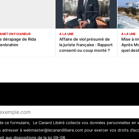
ANETON FOUINEUR
A LA UNE
A LA UNE
e dérapage de Rida
Affaire de viol présumé de
Mise à ni
enbrahim
la juriste française : Rapport
Après M
consenti ou coup monté ?
quel dest
 de ce formulaire, Le Canard Libéré collecte vos données personnelles en 
 adresser à webmaster@lecanardlibere.com pour exercer vos droits d’accès
t aux dispositions de la loi 09-08.