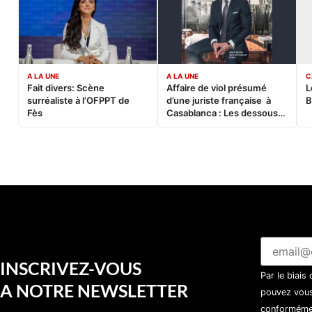
A LA UNE
A LA UNE
C
Fait divers: Scène
Affaire de viol présumé
L
surréaliste à l’OFPPT de
d’une juriste française à
B
Fès
Casablanca : Les dessous
d’une soirée partie en
sucette…
INSCRIVEZ-VOUS
Par le biais
A NOTRE NEWSLETTER
pouvez vous
conformémen