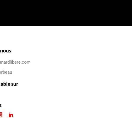
-nous
anardlibere.com
orbeau
table sur
s