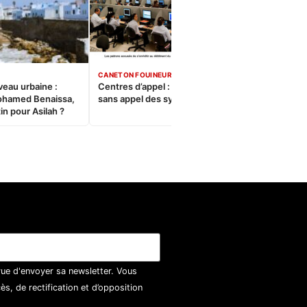
CANETON FOUINEUR
veau urbaine :
Centres d’appel : Le constat
ohamed Benaissa,
sans appel des syndicats
in pour Asilah ?
vue d'envoyer sa newsletter. Vous
, de rectification et d’opposition