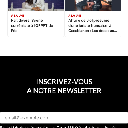
A LA UNE
A LA UNE
C
Fait divers: Scène
Affaire de viol présumé
L
surréaliste à l’OFPPT de
d’une juriste française à
B
Fès
Casablanca : Les dessous
d’une soirée partie en
sucette…
INSCRIVEZ-VOUS
A NOTRE NEWSLETTER
Par le biais de ce formulaire, Le Canard Libéré collecte vos données