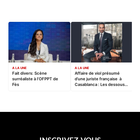
A LA UNE
A LA UNE
C
Fait divers: Scène
Affaire de viol présumé
L
surréaliste à l’OFPPT de
d’une juriste française à
B
Fès
Casablanca : Les dessous
d’une soirée partie en
sucette…