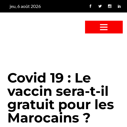
jeu, 6 août 2026
CONFUS DE CANARD
CÔTÉ BASSE-COUR
CANETON FOUINEUR
L’ENTRETIEN À PEINE FICTIF
CAN’ART & CULTURE
Covid 19 : Le
vaccin sera-t-il
gratuit pour les
Marocains ?