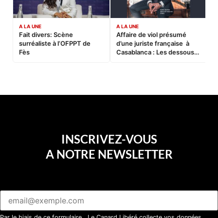
A LA UNE
A LA UNE
C
Fait divers: Scène
Affaire de viol présumé
L
surréaliste à l’OFPPT de
d’une juriste française à
B
Fès
Casablanca : Les dessous
d’une soirée partie en
sucette…
INSCRIVEZ-VOUS
A NOTRE NEWSLETTER
Par le biais de ce formulaire, Le Canard Libéré collecte vos données