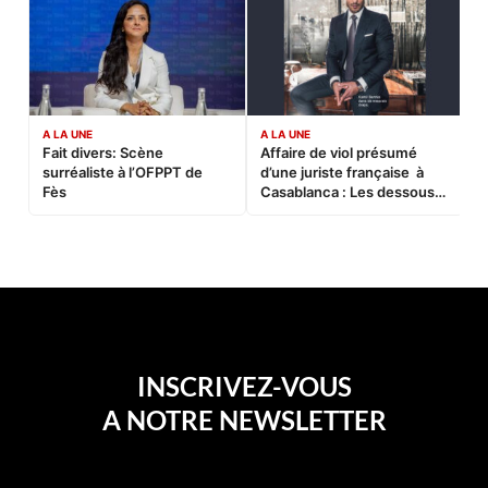
A LA UNE
A LA UNE
C
Fait divers: Scène
Affaire de viol présumé
L
surréaliste à l’OFPPT de
d’une juriste française à
B
Fès
Casablanca : Les dessous
d’une soirée partie en
sucette…
INSCRIVEZ-VOUS
A NOTRE NEWSLETTER