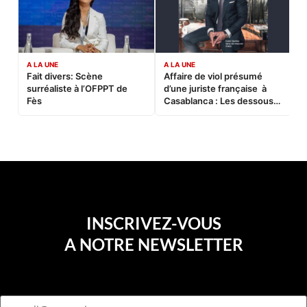
A LA UNE
A LA UNE
C
Fait divers: Scène
Affaire de viol présumé
L
surréaliste à l’OFPPT de
d’une juriste française à
B
Fès
Casablanca : Les dessous
d’une soirée partie en
sucette…
INSCRIVEZ-VOUS
A NOTRE NEWSLETTER