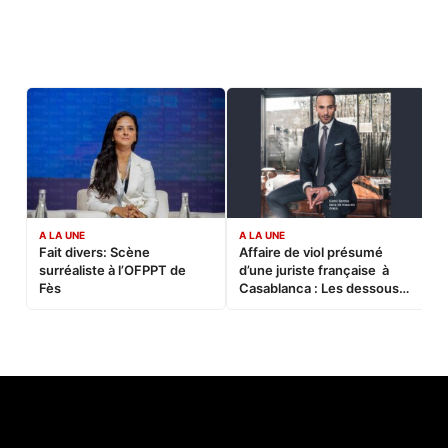
A LA UNE
A LA UNE
C
Fait divers: Scène
Affaire de viol présumé
L
surréaliste à l’OFPPT de
d’une juriste française à
B
Fès
Casablanca : Les dessous
d’une soirée partie en
sucette…