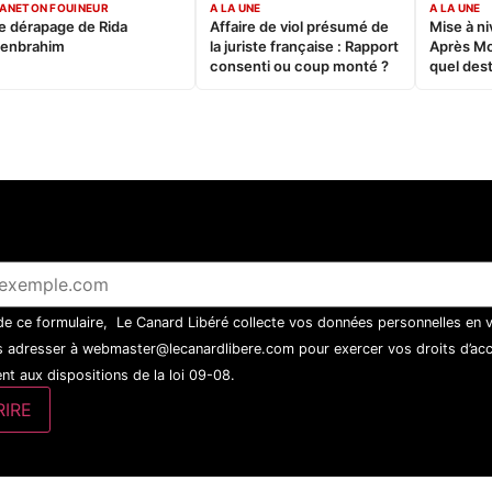
ANETON FOUINEUR
A LA UNE
A LA UNE
e dérapage de Rida
Affaire de viol présumé de
Mise à ni
enbrahim
la juriste française : Rapport
Après M
consenti ou coup monté ?
quel dest
 de ce formulaire, Le Canard Libéré collecte vos données personnelles en 
 adresser à webmaster@lecanardlibere.com pour exercer vos droits d’accès
t aux dispositions de la loi 09-08.