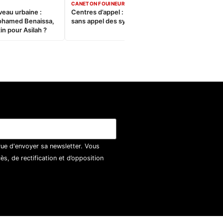
CANETON FOUINEUR
veau urbaine :
Centres d’appel : Le constat
ohamed Benaissa,
sans appel des syndicats
in pour Asilah ?
vue d'envoyer sa newsletter. Vous
, de rectification et d’opposition