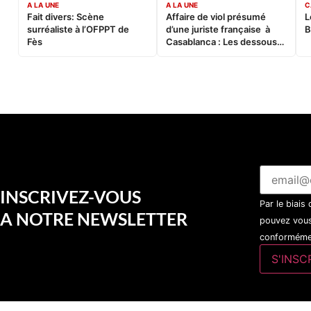
A LA UNE
A LA UNE
C
Fait divers: Scène
Affaire de viol présumé
L
surréaliste à l’OFPPT de
d’une juriste française à
B
Fès
Casablanca : Les dessous
d’une soirée partie en
sucette…
INSCRIVEZ-VOUS
Par le biais
A NOTRE NEWSLETTER
pouvez vous
conformémen