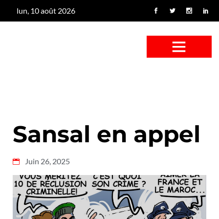
lun, 10 août 2026
CONFUS DE CANARD
CÔTÉ BASSE-COUR
CANETON FOUINEUR
L’ENTRETIEN À PEINE FICTIF
CAN’ART & CULTURE
Sansal en appel
Juin 26, 2025