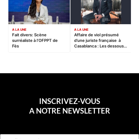
A LA UNE
A LA UNE
C
Fait divers: Scène
Affaire de viol présumé
L
surréaliste à l’OFPPT de
d’une juriste française à
B
Fès
Casablanca : Les dessous
d’une soirée partie en
sucette…
INSCRIVEZ-VOUS
A NOTRE NEWSLETTER