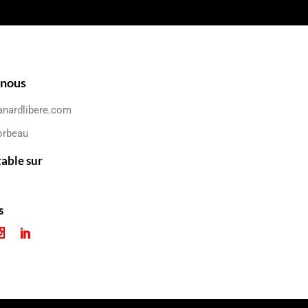
-nous
anardlibere.com
orbeau
table sur
s