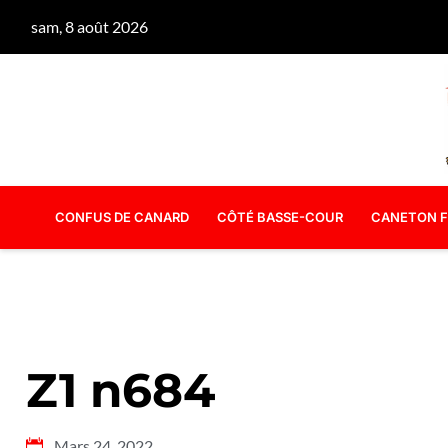
sam, 8 août 2026
CONFUS DE CANARD
CÔTÉ BASSE-COUR
CANETON F
Z1 n684
Mars 24, 2022