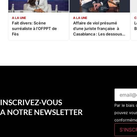
A LA UNE
A LA UNE
C
Fait divers: Scène
Affaire de viol présumé
L
surréaliste à l’OFPPT de
d’une juriste française à
B
Fès
Casablanca : Les dessous
d’une soirée partie en
sucette…
INSCRIVEZ-VOUS
Par le biais
A NOTRE NEWSLETTER
pouvez vous
conformémen