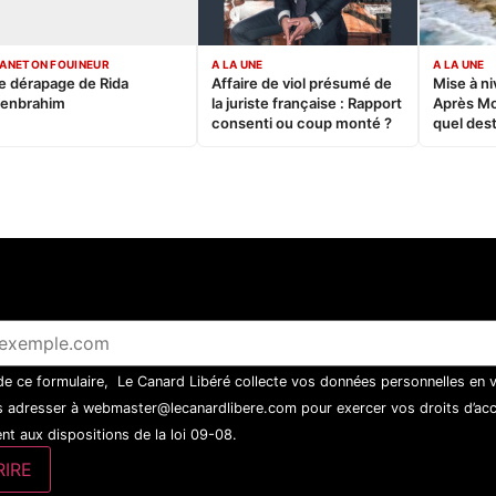
ANETON FOUINEUR
A LA UNE
A LA UNE
e dérapage de Rida
Affaire de viol présumé de
Mise à ni
enbrahim
la juriste française : Rapport
Après M
consenti ou coup monté ?
quel dest
 de ce formulaire, Le Canard Libéré collecte vos données personnelles en 
 adresser à webmaster@lecanardlibere.com pour exercer vos droits d’accès
t aux dispositions de la loi 09-08.