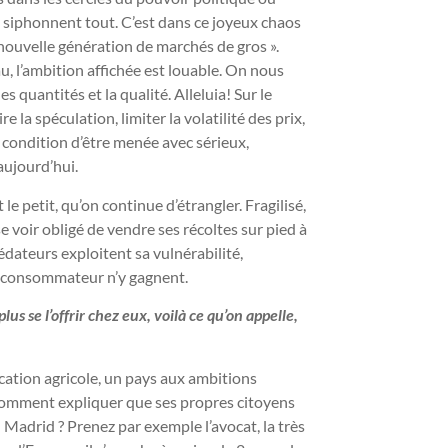
t siphonnent tout. C’est dans ce joyeux chaos
 nouvelle génération de marchés de gros ».
au, l’ambition affichée est louable. On nous
quantités et la qualité. Alleluia! Sur le
la spéculation, limiter la volatilité des prix,
À condition d’être menée avec sérieux,
aujourd’hui.
le petit, qu’on continue d’étrangler. Fragilisé,
se voir obligé de vendre ses récoltes sur pied à
édateurs exploitent sa vulnérabilité,
le consommateur n’y gagnent.
us se l’offrir chez eux, voilà ce qu’on appelle,
ocation agricole, un pays aux ambitions
 comment expliquer que ses propres citoyens
u Madrid ? Prenez par exemple l’avocat, la très