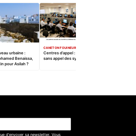
CANETON FOUINEUR
veau urbaine :
Centres d’appel : Le constat
ohamed Benaissa,
sans appel des syndicats
in pour Asilah ?
vue d'envoyer sa newsletter. Vous