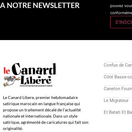
A NOTRE NEWSLETTER
pouvez vous
conformémen
Confus de Ca
Côté Basse-c
Caneton Fouin
Le Canard Libere, premier hebdomadaire
Le Migrateur
satirique marocain en langue française qui
propose un traitement décalé de l’actualité
Et Batati Et B
nationale et internationale. Dans un style
satirique, agrémenté de caricatures qui fait son
originalité.