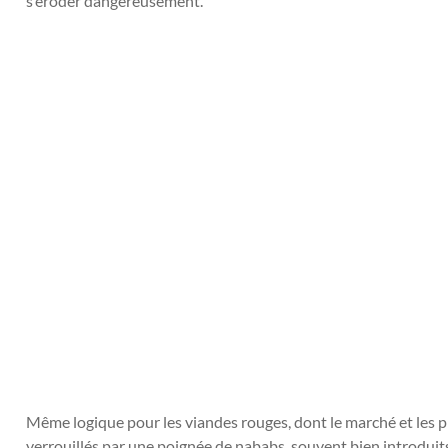
s’éroder dangereusement.
Même logique pour les viandes rouges, dont le marché et les pr
verrouillés par une poignée de nababs, souvent bien introduits