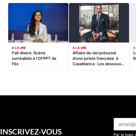
A LA UNE
A LA UNE
C
Fait divers: Scène
Affaire de viol présumé
L
surréaliste à l’OFPPT de
d’une juriste française à
B
Fès
Casablanca : Les dessous
d’une soirée partie en
sucette…
INSCRIVEZ-VOUS
Par le biais