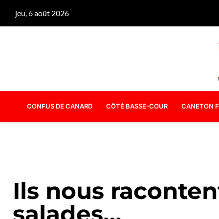
jeu, 6 août 2026
CONFUS DE CANARD
CÔTÉ BASSE-COUR
CANETON F
Ils nous raconten
salades…