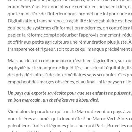
eux-mêmes élus. Eux non plus ne créent rien, ne paient rien, e
que le ministère de l’Intérieur nous promet une loi pour une «
Digitalisation, transparence, traçabilité : le vocabulaire est be
équipera de systèmes d’information modernes, on contrôlera les 
papier, la réforme compte sécuriser l’approvisionnement, réduire 
et offrir aux petits agriculteurs une rémunération plus juste. 
transparence et rigueur, soit tout ce qui manque précisément 
Mais au-delà du consommateur, c’est bien l’agriculteur, surtout 
asphyxié par le manque de liquidités, sans circuit équitable, il 
des prix dérisoires à des intermédiaires sans scrupules. Ces pr
empochent des marges obscènes, et au final : ni le paysan ni 
Un pays qui exporte sa récolte pour que ses enfants ne puissent pl
en bon marocain, un chef-d’œuvre d’absurdité.
Vient alors le paradoxe qui tue : le Maroc de veut un pays à v
nourricières assumés qui a inventé le Plan Maroc Vert. Alors
paient leurs fruits et légumes plus cher qu’à Paris, Bruxelles o