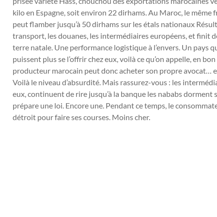
prisée variété Hass, chouchou des exportations marocaines vers
kilo en Espagne, soit environ 22 dirhams. Au Maroc, le même fru
peut flamber jusqu’à 50 dirhams sur les étals nationaux Résultat
transport, les douanes, les intermédiaires européens, et finit d
terre natale. Une performance logistique à l’envers. Un pays q
puissent plus se l’offrir chez eux, voilà ce qu’on appelle, en b
producteur marocain peut donc acheter son propre avocat… en
Voilà le niveau d’absurdité. Mais rassurez-vous : les intermédi
eux, continuent de rire jusqu’à la banque les nababs dorment su
prépare une loi. Encore une. Pendant ce temps, le consommateur
détroit pour faire ses courses. Moins cher.