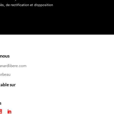
, de rectification et d’opposition
-nous
anardlibere.com
orbeau
table sur
s