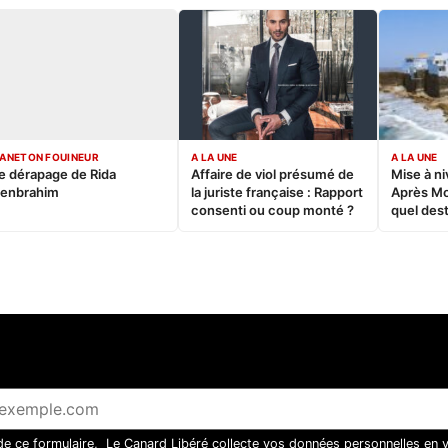
ANETON FOUINEUR
A LA UNE
A LA UNE
e dérapage de Rida
Affaire de viol présumé de
Mise à ni
enbrahim
la juriste française : Rapport
Après M
consenti ou coup monté ?
quel dest
 de ce formulaire, Le Canard Libéré collecte vos données personnelles en 