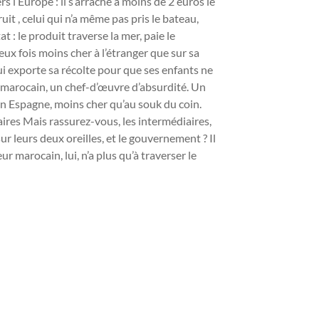
 l’Europe : il s’arrache à moins de 2 euros le
it , celui qui n’a même pas pris le bateau,
 : le produit traverse la mer, paie le
eux fois moins cher à l’étranger que sur sa
ui exporte sa récolte pour que ses enfants ne
on marocain, un chef-d’œuvre d’absurdité. Un
 Espagne, moins cher qu’au souk du coin.
aires Mais rassurez-vous, les intermédiaires,
r leurs deux oreilles, et le gouvernement ? Il
 marocain, lui, n’a plus qu’à traverser le