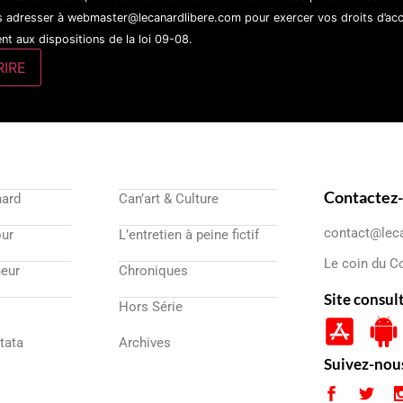
 adresser à webmaster@lecanardlibere.com pour exercer vos droits d’accès
t aux dispositions de la loi 09-08.
Contactez
nard
Can’art & Culture
contact@lec
our
L’entretien à peine fictif
Le coin du C
eur
Chroniques
Site consul
Hors Série
atata
Archives
Suivez-nou