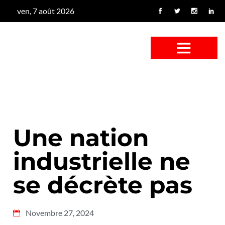
ven, 7 août 2026
CONFUS DE CANARD
CÔTÉ BASSE-COUR
CANETON FOUINEUR
L’ENTRETIEN À PEINE FICTIF
CAN’ART & CULTURE
Une nation
industrielle ne
se décrète pas
Novembre 27, 2024