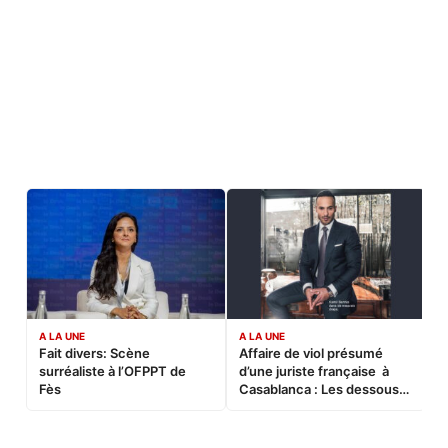
A LA UNE
A LA UNE
C
Fait divers: Scène
Affaire de viol présumé
L
surréaliste à l’OFPPT de
d’une juriste française à
B
Fès
Casablanca : Les dessous
d’une soirée partie en
sucette…