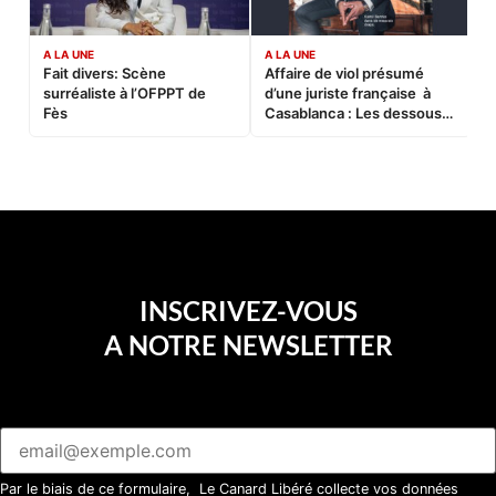
A LA UNE
A LA UNE
C
Fait divers: Scène
Affaire de viol présumé
L
surréaliste à l’OFPPT de
d’une juriste française à
B
Fès
Casablanca : Les dessous
d’une soirée partie en
sucette…
INSCRIVEZ-VOUS
A NOTRE NEWSLETTER
Par le biais de ce formulaire, Le Canard Libéré collecte vos données