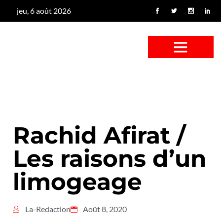
jeu, 6 août 2026
CONFUS DE CANARD
CÔTÉ BASSE-COUR
CANETON FOUINEUR
L’ENTRETIEN À PEINE FICTIF
CAN’ART & CULTURE
Rachid Afirat /
Les raisons d’un
limogeage
La-Redaction
Août 8, 2020