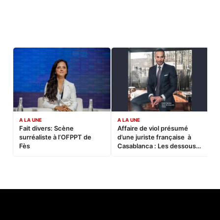
A LA UNE
A LA UNE
C
Fait divers: Scène
Affaire de viol présumé
L
surréaliste à l’OFPPT de
d’une juriste française à
B
Fès
Casablanca : Les dessous
d’une soirée partie en
sucette…