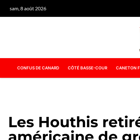
sam, 8 août 2026
CONFUS DE CANARD
CÔTÉ BASSE-COUR
CANETON F
Les Houthis retiré
américaine de g