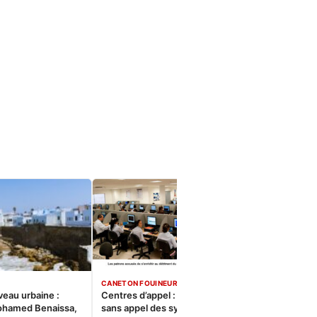
CANETON FOUINEUR
veau urbaine :
Centres d’appel : Le constat
ohamed Benaissa,
sans appel des syndicats