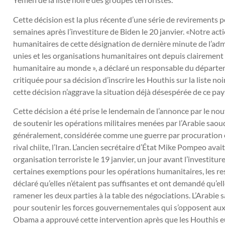
Cette décision est la plus récente d’une série de revirements p
semaines après l’investiture de Biden le 20 janvier. «Notre a
humanitaires de cette désignation de dernière minute de l’adm
unies et les organisations humanitaires ont depuis clairement i
humanitaire au monde », a déclaré un responsable du départem
critiquée pour sa décision d’inscrire les Houthis sur la liste no
cette décision n’aggrave la situation déjà désespérée de ce pay
Cette décision a été prise le lendemain de l’annonce par le no
de soutenir les opérations militaires menées par l’Arabie saou
généralement, considérée comme une guerre par procuration 
rival chiite, l’Iran. L’ancien secrétaire d’État Mike Pompeo ava
organisation terroriste le 19 janvier, un jour avant l’investitur
certaines exemptions pour les opérations humanitaires, les r
déclaré qu’elles n’étaient pas suffisantes et ont demandé qu’e
ramener les deux parties à la table des négociations. L’Arabie 
pour soutenir les forces gouvernementales qui s’opposent aux 
Obama a approuvé cette intervention après que les Houthis eu