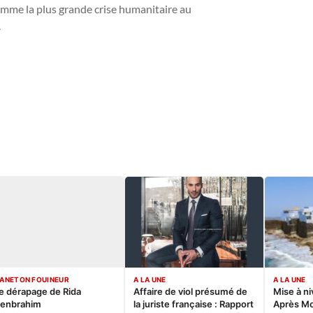
comme la plus grande crise humanitaire au
.
ANETON FOUINEUR
A LA UNE
A LA UNE
e dérapage de Rida
Affaire de viol présumé de
Mise à ni
enbrahim
la juriste française : Rapport
Après M