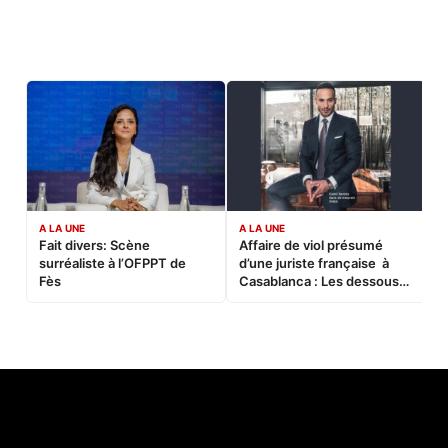
A LA UNE
A LA UNE
C
Fait divers: Scène
Affaire de viol présumé
L
surréaliste à l’OFPPT de
d’une juriste française à
B
Fès
Casablanca : Les dessous
d’une soirée partie en
sucette…