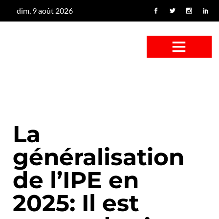
dim, 9 août 2026
CONFUS DE CANARD
CÔTÉ BASSE-COUR
CANETON FOUINEUR
L’ENTRETIEN À PEINE FICTIF
CAN’ART & CULTURE
La
généralisation
de l’IPE en
2025: Il est