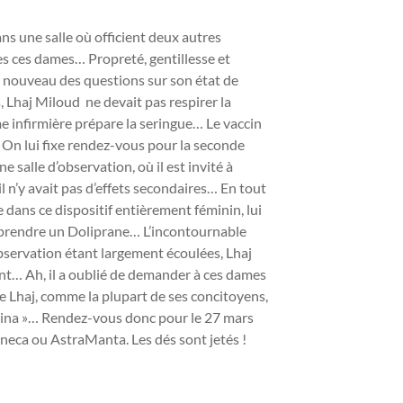
ns une salle où officient deux autres
 ces dames… Propreté, gentillesse et
 à nouveau des questions sur son état de
Lhaj Miloud ne devait pas respirer la
e infirmière prépare la seringue… Le vaccin
 ! On lui fixe rendez-vous pour la seconde
e salle d’observation, où il est invité à
il n’y avait pas d’effets secondaires… En tout
e dans ce dispositif entièrement féminin, lui
de prendre un Doliprane… L’incontournable
observation étant largement écoulées, Lhaj
nt… Ah, il a oublié de demander à ces dames
ue Lhaj, comme la plupart de ses concitoyens,
China »… Rendez-vous donc pour le 27 mars
aZeneca ou AstraManta. Les dés sont jetés !