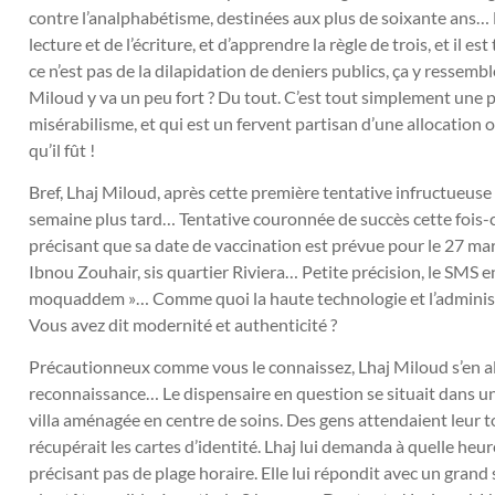
contre l’analphabétisme, destinées aux plus de soixante ans…
lecture et de l’écriture, et d’apprendre la règle de trois, et il e
ce n’est pas de la dilapidation de deniers publics, ça y ressem
Miloud y va un peu fort ? Du tout. C’est tout simplement une pe
misérabilisme, et qui est un fervent partisan d’une allocation
qu’il fût !
Bref, Lhaj Miloud, après cette première tentative infructueuse
semaine plus tard… Tentative couronnée de succès cette fois-ci 
précisant que sa date de vaccination est prévue pour le 27 mars
Ibnou Zouhair, sis quartier Riviera… Petite précision, le SMS e
moquaddem »… Comme quoi la haute technologie et l’adminis
Vous avez dit modernité et authenticité ?
Précautionneux comme vous le connaissez, Lhaj Miloud s’en alla,
reconnaissance… Le dispensaire en question se situait dans un
villa aménagée en centre de soins. Des gens attendaient leur 
récupérait les cartes d’identité. Lhaj lui demanda à quelle heur
précisant pas de plage horaire. Elle lui répondit avec un grand 