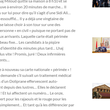
Lhaj Miloud quitte sa maison à 8 h10 et se
trouve à environ 20 minutes de marche… Il
r lui pour dire qu’il s’agit d’une Sidi Ali…
 essoufflé… Il y a déjà une vingtaine de
 se laisse choir à son tour sur une des
ersonne « en civil » puisque ne portant pas de
ux arrivants. Laquelle carte était périmée
beau fixe… Les candidats à la piqûre
d’identité dix minutes plus tard… Lhaj
s vite ! Promis, juré ! Deux infirmières
ients…
 à nouveau sa carte nationale « périmée » !
i demande s’il suivait un traitement médical
rs d’un Doliprane effervescent auto-
ent depuis des lustres… Elles le déclarent
! Et lui affectent un numéro… Le onze,
ert pour les rajaouis et le rouge pour les
 simplement… Et tant qu’à les différencier par