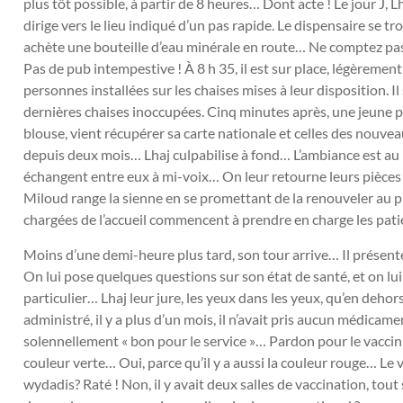
plus tôt possible, à partir de 8 heures… Dont acte ! Le jour J, 
dirige vers le lieu indiqué d’un pas rapide. Le dispensaire se 
achète une bouteille d’eau minérale en route… Ne comptez pas su
Pas de pub intempestive ! À 8 h 35, il est sur place, légèrement
personnes installées sur les chaises mises à leur disposition. Il
dernières chaises inoccupées. Cinq minutes après, une jeune p
blouse, vient récupérer sa carte nationale et celles des nouvea
depuis deux mois… Lhaj culpabilise à fond… L’ambiance est au 
échangent entre eux à mi-voix… On leur retourne leurs pièces 
Miloud range la sienne en se promettant de la renouveler au plu
chargées de l’accueil commencent à prendre en charge les pat
Moins d’une demi-heure plus tard, son tour arrive… Il présente
On lui pose quelques questions sur son état de santé, et on lu
particulier… Lhaj leur jure, les yeux dans les yeux, qu’en deho
administré, il y a plus d’un mois, il n’avait pris aucun médicam
solennellement « bon pour le service »… Pardon pour le vaccin 
couleur verte… Oui, parce qu’il y a aussi la couleur rouge… Le v
wydadis? Raté ! Non, il y avait deux salles de vaccination, tout