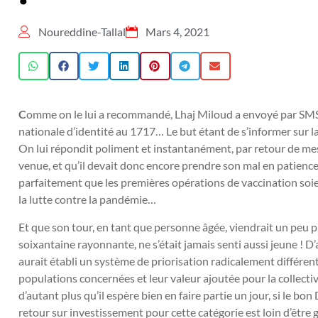
Noureddine-Tallal
Mars 4, 2021
C
omme on le lui a recommandé, Lhaj Miloud a envoyé par SMS,
nationale d’identité au 1717… Le but étant de s’informer sur l
On lui répondit poliment et instantanément, par retour de mes
venue, et qu’il devait donc encore prendre son mal en patie
parfaitement que les premières opérations de vaccination so
la lutte contre la pandémie…
Et que son tour, en tant que personne âgée, viendrait un peu 
soixantaine rayonnante, ne s’était jamais senti aussi jeune ! D’ail
aurait établi un système de priorisation radicalement différen
populations concernées et leur valeur ajoutée pour la collectivit
d’autant plus qu’il espère bien en faire partie un jour, si le bo
retour sur investissement pour cette catégorie est loin d’être