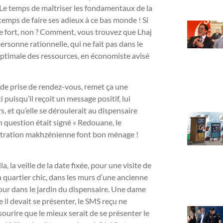
 Le temps de maîtriser les fondamentaux de la
st temps de faire ses adieux à ce bas monde ! Si
ble fort, non ? Comment, vous trouvez que Lhaj
rsonne rationnelle, qui ne fait pas dans le
 optimale des ressources, en économiste avisé
 de prise de rendez-vous, remet ça une
puisqu’il reçoit un message positif, lui
, et qu’elle se déroulerait au dispensaire
n question était signé « Redouane, le
tration makhzénienne font bon ménage !
 la veille de la date fixée, pour une visite de
 quartier chic, dans les murs d’une ancienne
tour dans le jardin du dispensaire. Une dame
e il devait se présenter, le SMS reçu ne
sourire que le mieux serait de se présenter le