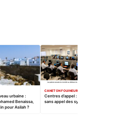
CANETON FOUINEUR
veau urbaine :
Centres d’appel : Le constat
ohamed Benaissa,
sans appel des syndicats
in pour Asilah ?