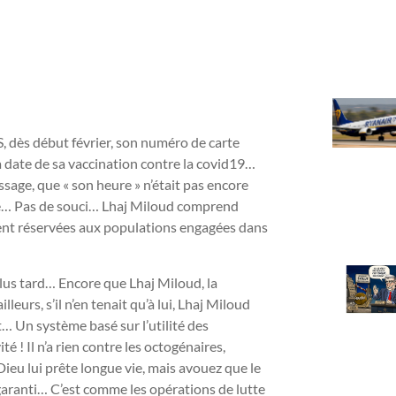
 dès début février, son numéro de carte
a date de sa vaccination contre la covid19…
sage, que « son heure » n’était pas encore
nce… Pas de souci… Lhaj Miloud comprend
ient réservées aux populations engagées dans
plus tard… Encore que Lhaj Miloud, la
leurs, s’il n’en tenait qu’à lui, Lhaj Miloud
t… Un système basé sur l’utilité des
é ! Il n’a rien contre les octogénaires,
n Dieu lui prête longue vie, mais avouez que le
 garanti… C’est comme les opérations de lutte