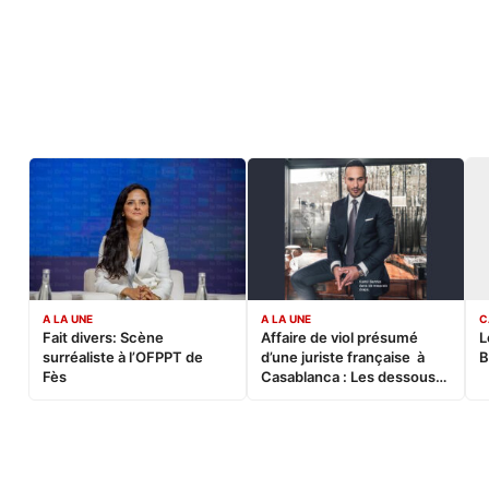
A LA UNE
A LA UNE
C
Fait divers: Scène
Affaire de viol présumé
L
surréaliste à l’OFPPT de
d’une juriste française à
B
Fès
Casablanca : Les dessous
d’une soirée partie en
sucette…