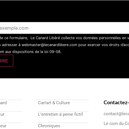
 de ce formulaire, Le Canard Libéré collecte vos données personnelles en 
 adresser à webmaster@lecanardlibere.com pour exercer vos droits d’accès
t aux dispositions de la loi 09-08.
Contactez
nard
Can’art & Culture
contact@lec
our
L’entretien à peine fictif
Le coin du C
eur
Chroniques