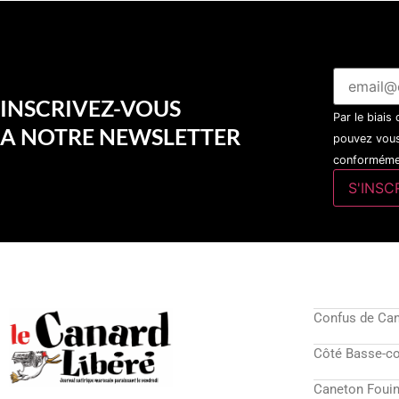
INSCRIVEZ-VOUS
Par le biais
A NOTRE NEWSLETTER
pouvez vous
conformémen
Confus de Ca
Côté Basse-c
Caneton Fouin