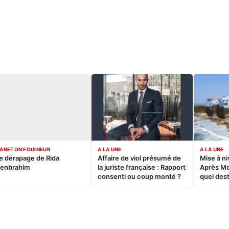
ANETON FOUINEUR
A LA UNE
A LA UNE
e dérapage de Rida
Affaire de viol présumé de
Mise à ni
enbrahim
la juriste française : Rapport
Après M
consenti ou coup monté ?
quel dest