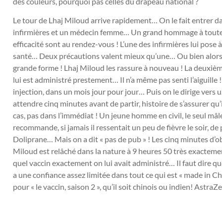
des couleurs, pourquoi pas celles du drapeau national ?
Le tour de Lhaj Miloud arrive rapidement… On le fait entrer da
infirmières et un médecin femme… Un grand hommage à toutes
efficacité sont au rendez-vous ! L’une des infirmières lui pose
santé… Deux précautions valent mieux qu’une… Ou bien alors, 
grande forme ! Lhaj Miloud les rassure à nouveau ! La deuxièm
lui est administré prestement… Il n’a même pas senti l’aiguille
injection, dans un mois jour pour jour… Puis on le dirige vers un
attendre cinq minutes avant de partir, histoire de s’assurer qu’
cas, pas dans l’immédiat ! Un jeune homme en civil, le seul mâl
recommande, si jamais il ressentait un peu de fièvre le soir, 
Doliprane… Mais on a dit « pas de pub » ! Les cinq minutes d’
Miloud est relâché dans la nature à 9 heures 50 très exacteme
quel vaccin exactement on lui avait administré… Il faut dire q
a une confiance assez limitée dans tout ce qui est « made in 
pour « le vaccin, saison 2 », qu’il soit chinois ou indien! Astr