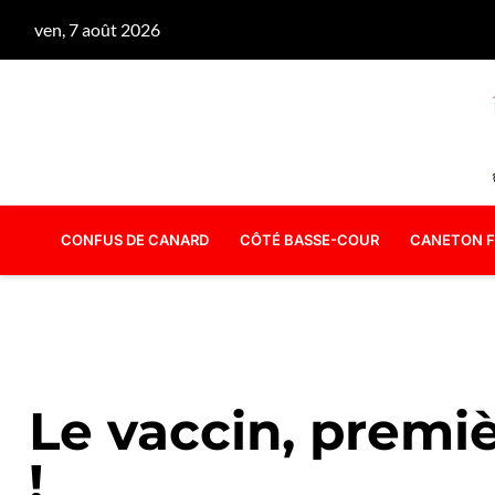
ven, 7 août 2026
CONFUS DE CANARD
CÔTÉ BASSE-COUR
CANETON F
Le vaccin, premiè
!