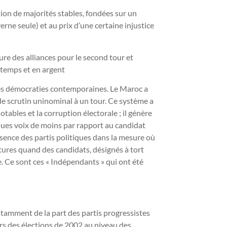
tion de majorités stables, fondées sur un
erne seule) et au prix d’une certaine injustice
lure des alliances pour le second tour et
n temps et en argent
les démocraties contemporaines. Le Maroc a
e scrutin uninominal à un tour. Ce système a
otables et la corruption électorale ; il génère
es voix de moins par rapport au candidat
résence des partis politiques dans la mesure où
atures quand des candidats, désignés à tort
. Ce sont ces « Indépendants » qui ont été
notamment de la part des partis progressistes
lors des élections de 2002 au niveau des