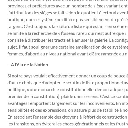
provinces et préfectures avec un nombre de sièges variant ent
L’attribution des sièges se fait selon le quotient électoral avec le
pratique, que ce système ne diffère pas sensiblement du précéd
l’argent. C’est toujours la « tête de liste » qui est mis en scène
se limite à la recherche de « l’oiseau rare » qui n’est autre que 
consiste à distribuer les tracts et à amuser la galerie. La confi
sujet. Il faut souligner une certaine amélioration de ce système
femmes, d’abord au niveau national avant d’être ramenée au n
…A l’élu de la Nation
Si notre pays voulait effectivement donner un coup de pouce à
d’autre choix que d’adopter le scrutin de liste proportionnel av
politique, « une monarchie constitutionnelle, démocratique, parl
premier de la constitution), plaide dans ce sens. C’est ce scrut
avantages l’emportent largement sur les inconvénients. En inté
sensibilités et des expressions, on assure plus de stabilité à n
En associant l’ensemble des citoyens à l’effort de constructio
les transitons, on évitera les chocs générationnels et les frustr