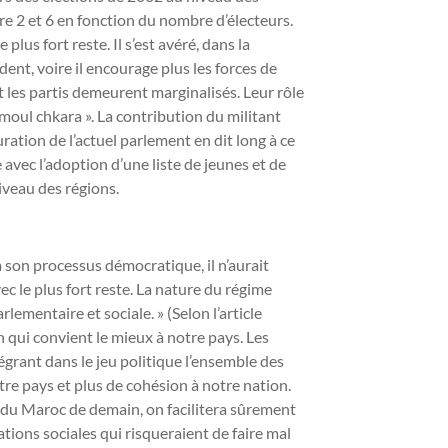
re 2 et 6 en fonction du nombre d’électeurs.
 plus fort reste. Il s’est avéré, dans la
ent, voire il encourage plus les forces de
 et les partis demeurent marginalisés. Leur rôle
« moul chkara ». La contribution du militant
guration de l’actuel parlement en dit long à ce
 avec l’adoption d’une liste de jeunes et de
iveau des régions.
 son processus démocratique, il n’aurait
ec le plus fort reste. La nature du régime
ementaire et sociale. » (Selon l’article
in qui convient le mieux à notre pays. Les
grant dans le jeu politique l’ensemble des
otre pays et plus de cohésion à notre nation.
n du Maroc de demain, on facilitera sûrement
ations sociales qui risqueraient de faire mal