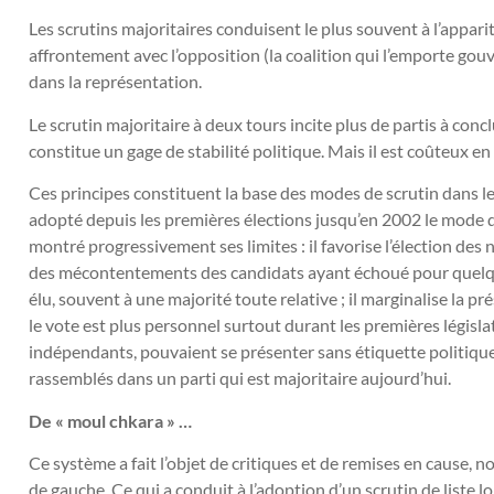
Les scrutins majoritaires conduisent le plus souvent à l’appari
affrontement avec l’opposition (la coalition qui l’emporte gouv
dans la représentation.
Le scrutin majoritaire à deux tours incite plus de partis à conc
constitue un gage de stabilité politique. Mais il est coûteux e
Ces principes constituent la base des modes de scrutin dans 
adopté depuis les premières élections jusqu’en 2002 le mode d
montré progressivement ses limites : il favorise l’élection des n
des mécontentements des candidats ayant échoué pour quelqu
élu, souvent à une majorité toute relative ; il marginalise la p
le vote est plus personnel surtout durant les premières législ
indépendants, pouvaient se présenter sans étiquette politique
rassemblés dans un parti qui est majoritaire aujourd’hui.
De « moul chkara » …
Ce système a fait l’objet de critiques et de remises en cause, 
de gauche. Ce qui a conduit à l’adoption d’un scrutin de liste 