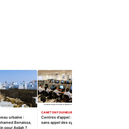
CANETON FOUINEUR
veau urbaine :
Centres d’appel : Le constat
ohamed Benaissa,
sans appel des syndicats
in pour Asilah ?