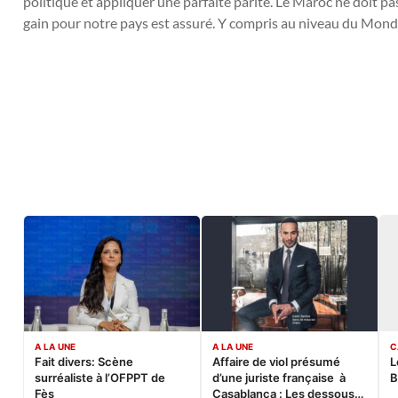
politique et appliquer une parfaite parité. Le Maroc ne doit pas r
gain pour notre pays est assuré. Y compris au niveau du Mond
A LA UNE
A LA UNE
C
Fait divers: Scène
Affaire de viol présumé
L
surréaliste à l’OFPPT de
d’une juriste française à
B
Fès
Casablanca : Les dessous