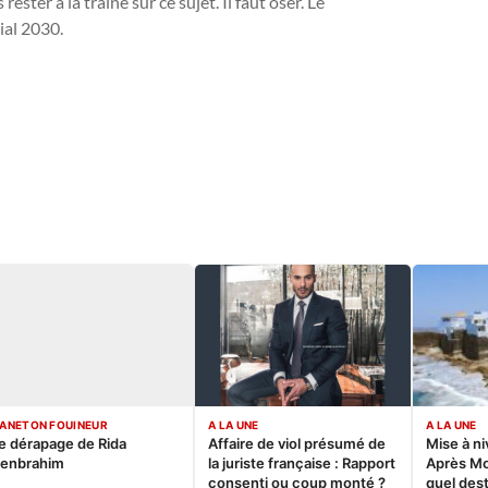
ester à la traine sur ce sujet. Il faut oser. Le
ial 2030.
ANETON FOUINEUR
A LA UNE
A LA UNE
e dérapage de Rida
Affaire de viol présumé de
Mise à ni
enbrahim
la juriste française : Rapport
Après M
consenti ou coup monté ?
quel dest