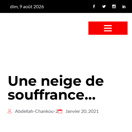
dim, 9 août 2026
CONFUS DE CANARD
CÔTÉ BASSE-COUR
CANETON FOUINEUR
L’ENTRETIEN À PEINE FICTIF
CAN’ART & CULTURE
Une neige de
souffrance…
Abdellah-Chankou-2
Janvier 20, 2021