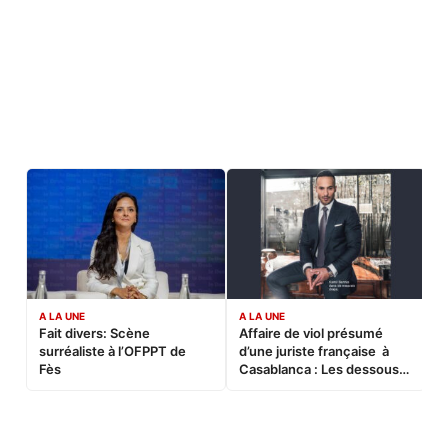
A LA UNE
A LA UNE
C
Fait divers: Scène
Affaire de viol présumé
L
surréaliste à l’OFPPT de
d’une juriste française à
B
Fès
Casablanca : Les dessous
d’une soirée partie en
sucette…