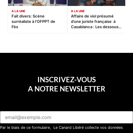
A LA UNE
A LA UNE
C
Fait divers: Scène
Affaire de viol présumé
L
surréaliste à l’OFPPT de
d’une juriste française à
B
Fès
Casablanca : Les dessous
d’une soirée partie en
sucette…
INSCRIVEZ-VOUS
A NOTRE NEWSLETTER
Par le biais de ce formulaire, Le Canard Libéré collecte vos données