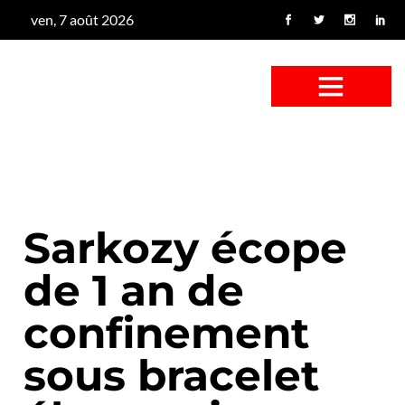
ven, 7 août 2026
CONFUS DE CANARD
CÔTÉ BASSE-COUR
CANETON FOUINEUR
L’ENTRETIEN À PEINE FICTIF
CAN’ART & CULTURE
Sarkozy écope
de 1 an de
confinement
sous bracelet