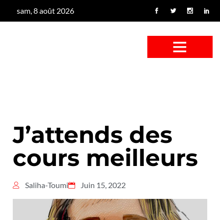
sam, 8 août 2026
CONFUS DE CANARD
CÔTÉ BASSE-COUR
CANETON FOUINEUR
L’ENTRETIEN À PEINE FICTIF
CAN’ART & CULTURE
J’attends des
cours meilleurs
Saliha-Toumi
Juin 15, 2022