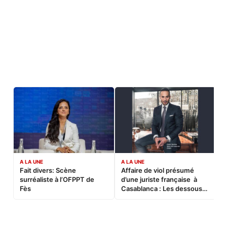
A LA UNE
A LA UNE
C
Fait divers: Scène
Affaire de viol présumé
L
surréaliste à l’OFPPT de
d’une juriste française à
B
Fès
Casablanca : Les dessous
d’une soirée partie en
sucette…