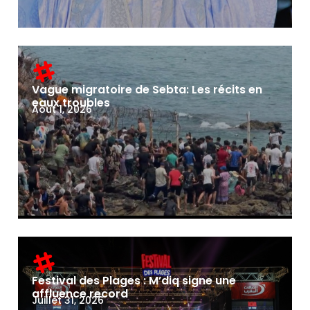
Vague migratoire de Sebta: Les récits en
eaux troubles
Août 1, 2026
Festival des Plages : M’diq signe une
affluence record
Juillet 31, 2026