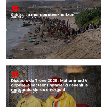
Sebta : La mer des sans-horizon
Juillet 31, 2026
Discours du Trône 2026 : Mohammed VI
appelle le secteur financier à devenir le
moteur du Maroc émergent
Juillet 30, 2026