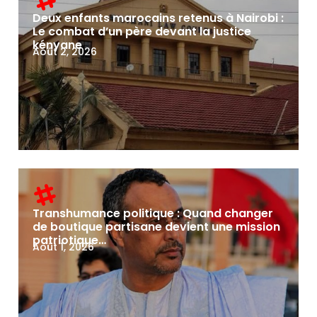
Deux enfants marocains retenus à Nairobi :
Le combat d’un père devant la justice
kényane
Août 2, 2026
Transhumance politique : Quand changer
de boutique partisane devient une mission
patriotique…
Août 1, 2026