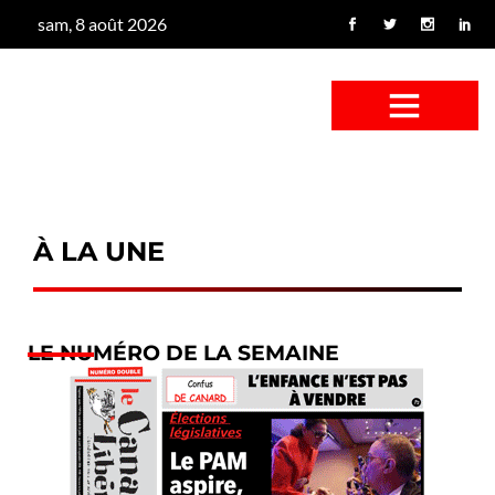
sam, 8 août 2026
CONFUS DE CANARD
CÔTÉ BASSE-COUR
CANETON FOUINEUR
L’ENTRETIEN À PEINE FICTIF
CAN’ART & CULTURE
À LA UNE
LE NUMÉRO DE LA SEMAINE