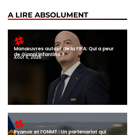
A LIRE ABSOLUMENT
Manœuvres autour de la FIFA: Qui a peur
de Gianni Infantino ?
Août 6, 2026
Ryanair et l’ONMT : Un partenariat qui