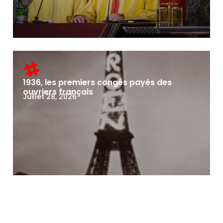
1936, les premiers congés payés des
ouvriers français
Juillet 28, 2026