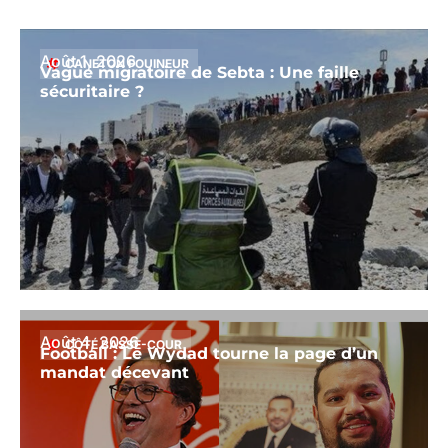
Août 1, 2026
CANETON FOUINEUR
Vague migratoire de Sebta : Une faille
sécuritaire ?
Août 4, 2026
CÔTÉ BASSE-COUR
Football : Le Wydad tourne la page d’un
mandat décevant